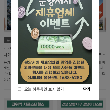
파크레인 2단지는 지하 2층~지상
위탁해 한국자산신탁이 시행하고
29층, 8개 동으로 설계되었습니
동부건설이 시공하는 ‘용인 센트
다. 전용면적별로 84㎡(전용면적
레빌 그리니에’는 경기 용인시 기
기준) 84㎡ B타입 196 가구 84㎡
흥구 마북동 일원에 지하 2층~지
C타입 196 가구 84㎡ D타입 58
상 최고 19층 3개 동, 전용
가구 114㎡ A타입 250 가구 114
84~139㎡ 총 171가구 규모로 조
㎡ B타입 100 가구 총 800 가구
성됩니다. 단지는 공사가 완료된
분양 진행 리스트/인천시
분양 진행 리스트/경기도
규모이며, 입주예정일은 2026년
후분양 아파트로 분양을 진행하는
2024. 1. 11.
2024. 1. 11.
4월입니다. 입지 조건을 살펴보겠
데요. 후분양 아파트는 완성된 상
시민공원역 주안 스카이파크
GTX 의정부역 호반써밋 민간
습니다. 우선 단지 인근 서부로와
태의 집을 직접 둘러보고 나서 계
장기민간임대 아파트 분양가
임대 아파트 분양가 모델하우
1·2 순환로가 두고 있어 청주 전
약할 수 있다는 장점이 있습니다.
분양가 문의, 계약조건 안내 등 자
의정부역 초역세권에 민간임대 아
모델하우스 정보
스 안내
역과..
이에 따라 선분양 아파트보다 주
세한 내용은 전화,카톡 으로 문의
파트가 분양을 시작할 예정 입니
거 안정성이 ..
주세요. 분양서치와 제휴등록된
다. 해당 사업지는 뛰어난 입지 조
상담사가 아닌경우 이벤트 혜택은
건을 갖추고 있으면서 10년을 임
제공되지 않습니다. 모델하우스
대로 살다가 확정된 가격으로 분
오늘 하루동안 보지 않기
닫기
관람은 예약제로 운영하고 있사오
양 전환을 받을수 있는 아파트입
니 사전예약을 해주시길 바랍니
니다. 분양전환을 받을시에 10년
다. 전화, 카톡 으로 방문예약을
전 임대 계약을 체결할 당시의 분
신청하시면 전문상담사 연결을 도
양가로 분양 받을수 있어 많은 관