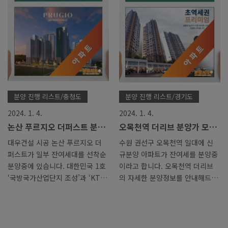
신청하시면 전문상담사 연결을 도
지금부터 자세한 분양정보를 알아
와드리겠습니다. 진위역 서희스타
보도록 하겠습니다. 분양가 문의,
힐스 더 파크뷰’는 지하 2층~지상
계약조건 안내 등 자세한 내용은
최고 29층, 17개 동, 총 1,659가
전화,카톡 으로 문의주세요. 분양
구 규모로 전용면적 59~84㎡로
서치와 제휴등록된 상담사가 아닌
구성되며, 이 중 639가구를 일반
경우 이벤트 혜택은 제공되지 않
분양한다. 입주는 2027년 2월 예
습니다. 모델하우스 관람은 예약
정 입니다. 분양가는 층별 차이가
제로 운영하고 있사오니 사전예약
있습니다. 59A / 3억400만원~3억
을 해주시길 바랍니다. 전화, 카톡
분양 진행 리스트/충청도
분양 진행 리스트/경기도
6300만원 59B / 3억300만원~3
으로 방문예약을 신청하시면 전문
2024. 1. 4.
2024. 1. 4.
억6200만원 71A / 3억6100만원
상담사 연결을 도와드리겠습니다.
논산 푸르지오 더퍼스트 분양
오목천역 더리브 분양가 모델
~4억2200만원 71B / 3억6000만
경기 안성시 신소현동 당왕지구
가 모델하우스 아파트 정보안
하우스 정보안내
원~4억2900만원 71C..
일원에 지어지는 ‘안성당왕 경남
대우건설 시공 논산 푸르지오 더
수원 권선구 오목천역 일대에 신
내
아너스빌 하이스트’는 지하 2층~
퍼스트가 일부 잔여세대를 선착순
규분양 아파트가 잔여세를 분양중
지상 최고 29층, ..
분양중에 있습니다. 대한민국 1호
이라고 합니다. 오목천역 더리브
‘국방국가산업단지 조성’과 ‘KTX
의 자세한 분양정보를 안내해드리
신설’이 단지 인근에서 추진되어
겠습니다. 분양가 문의, 계약조건
미래가치가 높아 관심을 받아온
안내 등 자세한 내용은 전화,카톡
단지인데요. 지금부터 논산 푸르
으로 문의주세요. 분양서치와 제
지오 더퍼스트 아파트 분양정보를
휴등록된 상담사가 아닌경우 이벤