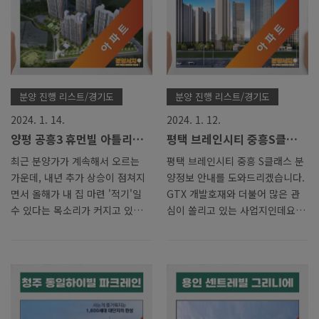
분양 진행 리스트/경기도
분양 진행 리스트/경기도
2024. 1. 14.
2024. 1. 12.
양평 공흥3 휴먼빌 아틀리에
평택 브레인시티 중흥S클래스
분양가 모델하우스 계약조건
아파트 분양가 모델하우스 정
최근 분양가가 계속해서 오르는
평택 브레인시티 중흥 S클래스 분
안내
보
가운데, 내년 추가 상승이 점쳐지
양정보 안내를 도와드리겠습니다.
면서 올해가 내 집 마련 '적기'일
GTX 개발호재와 더불어 많은 관
수 있다는 목소리가 커지고 있습
심이 쏠리고 있는 사업지인데요.
니다. 15일 지난 10월 주택도시보
앞으로 어떤 개발호재가 있는지
증공사(HUG)가 발표한 '민간아파
분양정보는 어떤지 자세히 알아보
트 분양가격 동향' 자료에 따르면,
도록 하겠습니다. 분양가 문의, 계
수도권 평균 분양가는 지속적으로
약조건 안내 등 자세한 내용은 전
상승하며 올해 9월 말 3.3㎡당
화, 카톡으로 문의하세요. 분양서
2254만원을 기록했습니다. 이는
치와 제휴등록된 상담사가 아닌