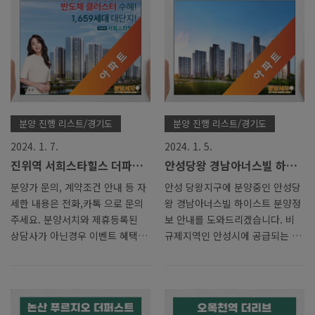
와드리겠습니다. 인천 주안에서
심을 받고 있습니다. 지금부터
장기민간임대 아파트를 분양중에
GTX 의정부역 호반써밋 장기민
있습니다. 해당 사업지는 10년 이
간임대 아파트에 대하여 자세히
라는 기간동안 장기임대로 거주하
알아보겠습니다. 분양가 문의, 계
다 10년뒤 확정 분양가로 분양을
약조건 안내 등 자세한 내용은 전
받을수 있는 상품인데요. 자세한
화,카톡 으로 문의주세요. 분양서
내용 정리해보겠습니다. 해당 아
치와 제휴등록된 상담사가 아닌경
파트는 지하 3층에서 지상 37층까
우 이벤트 혜택은 제공되지 않습
분양 진행 리스트/경기도
분양 진행 리스트/경기도
지의 주상복합형태 아파트로, 총
니다. 모델하우스 관람은 예약제
2024. 1. 7.
2024. 1. 5.
300세대로 구성되어 있습니다.
로 운영하고 있사오니 사전예약을
진위역 서희스타힐스 더파크
안성당왕 경남아너스빌 하이
주목할만한 특징은 전용면적은
해주시길 바랍니다. 전화, 카톡 으
뷰 아파트 분양가 모델하우스
스트 분양가 모델하우스 안내
59㎡로 동일하지만 A, B, C 타입
로 방문예약을 신청하시면 전문상
분양가 문의, 계약조건 안내 등 자
안성 당왕지구에 분양중인 안성당
정보 안내
으로 다양한 선택이 가능합니다.
담사 연결을 도와드리겠습니다.
세한 내용은 전화,카톡 으로 문의
왕 경남아너스빌 하이스트 분양정
총 300여..
의정부역 호반써밋 위치..
주세요. 분양서치와 제휴등록된
보 안내를 도와드리겠습니다. 비
상담사가 아닌경우 이벤트 혜택은
규제지역인 안성시에 공급되는 만
제공되지 않습니다. 모델하우스
큼 각종 부동산 규제로부터 자유
관람은 예약제로 운영하고 있사오
롭고, 중도금 무이자 혜택이 제공
니 사전예약을 해주시길 바랍니
돼 무엇보다 내 집 마련 부담이
다. 전화, 카톡 으로 방문예약을
적다는 장점이 있는 단지 인데요.