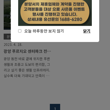
드 입니다. 여기에 평창, 대전, 김
있습니다. 입주는 2025년 7월 예
천, 구미, 의정부, 인천 등 점점
정이고, 전체 세대수는 800여 세
그 사업영역을 확대해 나가고 있
대 입니다. 이편한세상 브랜드 말
는 브랜드 입니다. 해당 사업지는
이 필요없습니다. 대한민국 사람
전라북도 군산시 내흥동 1019 번
이라면 누구나 아는 1군 건설사
지 위치하고 있습니다. 지하 1층
입니다. 이번에 대림건설 에서 DL
오늘 하루동안 보지 않기
닫기
부터 지상 25층 까지 설계되며 전
이앤씨로 사명을 바꾸면서 더욱
분양 진행 리스트/전라도
체 세대수는 569세대 입니다. 입
확실한 대한민국 1군 브랜드 입지
2023. 4. 18.
주 예정일은 2025년 10월 입니
를 구축하려 공격적인 마케팅을
광양 푸르지오 센터파크 전라
다. 군산 신역세권 예다음은 파격
하는중인데요. 이편한세상 만의
남도 아파트 분양정보, 입지
적인 계약조건으로 눈길을 끌고
혁신 설계 공법이 적용되었다고
광양 동천 바로 곁에 위치한 푸른
안내
있습니다. 먼저 하나씩 살펴..
하니 눈길을 끕니다. 단지내 커..
생활과 초중고 도보의 편리함, 그
리고 살기 좋은 생활 인프라까지.
살수록 더욱 기대되고 만족이 드
는 광양의 새로운 주거 중심 '광
양 푸르지오 센터파크'를 소개합
니다. 전라남도 광양시 광양읍 용
강리 산 1-1일원에 위치하여 지하
3층부터 지상 29층까지 총 10개
1
의 동으로 992세대를 이루고 있