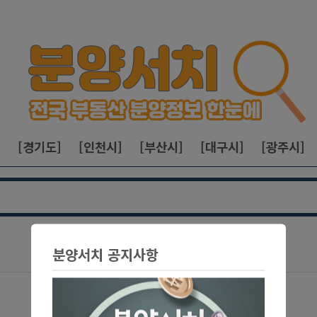
]
[경기도]
[인천시]
[부산시]
[대구시]
[광주시]
분양서치 공지사항