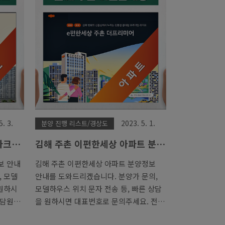
5. 3.
2023. 5. 1.
분양 진행 리스트/경상도
파크
김해 주촌 이편한세상 아파트 분
안내
양가 모델하우스 안내
보 안내
김해 주촌 이편한세상 아파트 분양정보
, 모델
안내를 도와드리겠습니다. 분양가 문의,
 원하시
모델하우스 위치 문자 전송 등, 빠른 상담
상담원이
을 원하시면 대표번호로 문의주세요. 전
신더휴는
문 상담원이 친절한 안내를 도와드립니