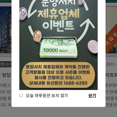
2023. 5. 4.
2023. 
진행 리스트/경상도
분양 진행 리스트/경상도
 임당제니스 오피스텔 분양
포항 학산 한신더휴 엘리트
델하우스 정보안내
아파트 분양가 모델하우스 
 어렵고 금리가 꾸준히 올라가는
학산 한신더휴 엘리트파크 분양정
서도 안전한 투자처를 찾는다면 단
를 도와드리겠습니다. 분양가 안내
오늘 하루동안 보지 않기
닫기
산을 꼽는 분이 가장 많지 않을까
하우스 위치 문의 등 빠른 상담을
다. 어제 FED의 금리 발표에서
면 대표번호로 문의주세요. 전문
25% 인상하는 베이비스텝을 발는 것
친절한 상담을 도와드립니다. 한