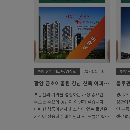
2023. 5. 10.
분양 진행 리스트/경상도
분양 
함양 금호어울림 경남 신축 아파
블루핀
트 분양정보 안내
가 모
부동산의 가격을 결정하는 가장 중요한
경기가
수요는 수요와 공급이 아닐까 싶습니다.
상황에
어떠한 상품이던지 희소성이 있는 물건은
연 부동
가격이 상승하길 마련인데요. 오늘은 함
생각합니
양군에 7년만에 공급하는 함양 금호어울
도 0.