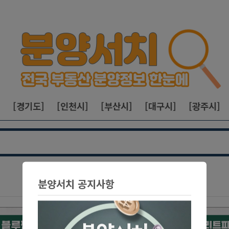
]
[경기도]
[인천시]
[부산시]
[대구시]
[광주시]
분양서치 공지사항