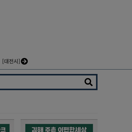
[대전시]
[울산시]
[세종시]
[강원도]
[충청도]