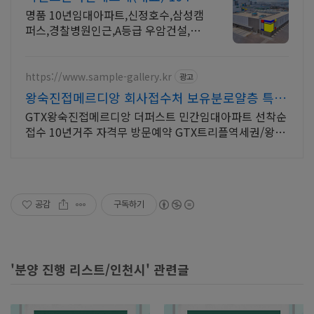
1896 방문등록
명품 10년임대아파트,신정호수,삼성캠
퍼스,경찰병원인근,A등급 우암건설,견
본주택안내 ,방문시 특별혜택 문의, 오
시는길 안내
https://www.sample-gallery.kr
광고
왕숙진접메르디앙 회사접수처 보유분로얄층 특별
접수중
GTX왕숙진접메르디앙 더퍼스트 민간임대아파트 선착순
접수 10년거주 자격무 방문예약 GTX트리플역세권/왕숙
진접신도시개발/첨단산업단지개발/안전차익예상/10년
임대료동결
공감
구독하기
'분양 진행 리스트/인천시' 관련글