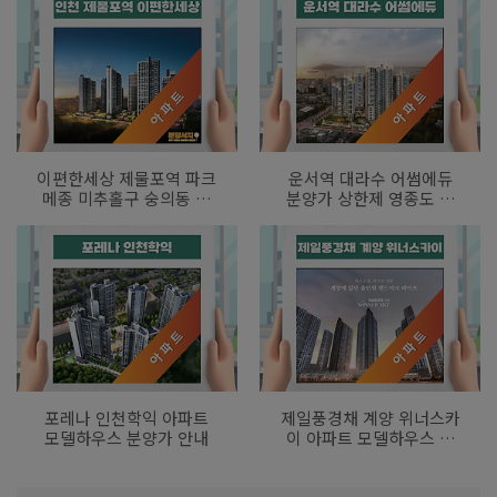
이편한세상 제물포역 파크
운서역 대라수 어썸에듀
메종 미추홀구 숭의동 아
분양가 상한제 영종도 아
파트 분양가 모델하우스
파트
정보 안내
포레나 인천학익 아파트
제일풍경채 계양 위너스카
모델하우스 분양가 안내
이 아파트 모델하우스 관
람안내 분양가 확인